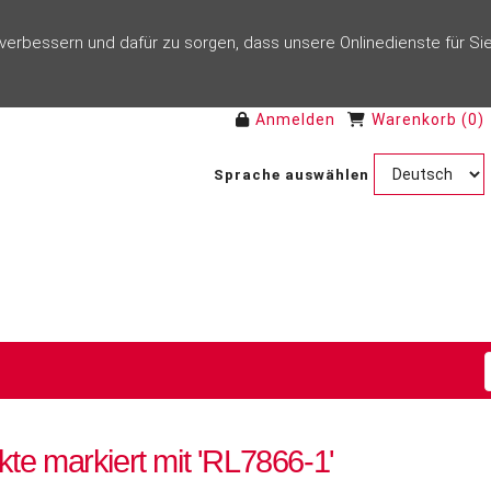
rbessern und dafür zu sorgen, dass unsere Onlinedienste für Sie
Anmelden
Warenkorb
(
0
)
Sprache auswählen
te markiert mit 'RL7866-1'