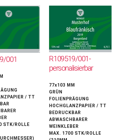
R109519/001-
9/001
personalisierbar
MM
77x103 MM
RÄGUNG
GRÜN
NZPAPIER / TT
FOLIENPRÄGUNG
BAR
HOCHGLANZPAPIER / TT
BARER
BEDRUCKBAR
BER
ABWASCHBARER
0 STK/ROLLE
WEINKLEBER
MAX. 1700 STK/ROLLE
URCHMESSER)