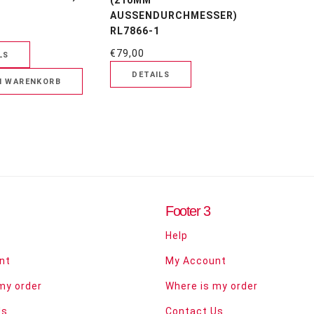
(210MM
AUSSENDURCHMESSER)
RL7866-1
€79,00
Footer 3
Help
nt
My Account
my order
Where is my order
Us
Contact Us