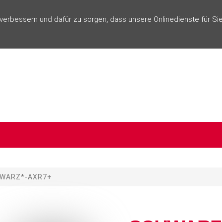
rbessern und dafür zu sorgen, dass unsere Onlinedienste für Sie
WARZ*-AXR7+