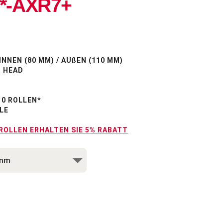
*-AXR7+
INNEN (80 MM) / AUßEN (110 MM)
T HEAD
10 ROLLEN*
LE
 ROLLEN ERHALTEN SIE 5% RABATT