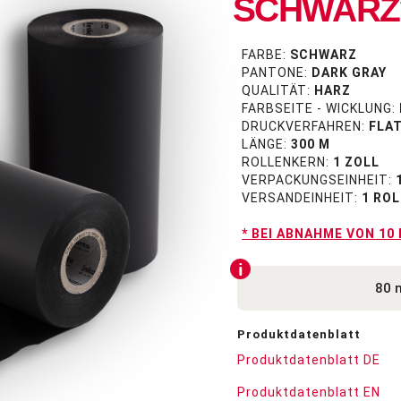
SCHWARZ
FARBE:
SCHWARZ
PANTONE:
DARK GRAY
QUALITÄT:
HARZ
FARBSEITE - WICKLUNG:
DRUCKVERFAHREN:
FLA
LÄNGE:
300 M
ROLLENKERN:
1 ZOLL
VERPACKUNGSEINHEIT:
VERSANDEINHEIT:
1 ROL
* BEI ABNAHME VON 10
Produktdatenblatt
Produktdatenblatt DE
Produktdatenblatt EN