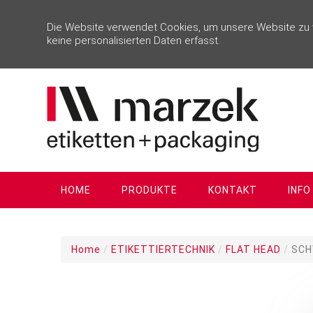
Die Website verwendet Cookies, um unsere Website zu ve
keine personalisierten Daten erfasst.
HOME
PRODUKTE
KONTAKT
INFO
Home
/
ETIKETTIERTECHNIK
/
FLAT HEAD
/
SCH