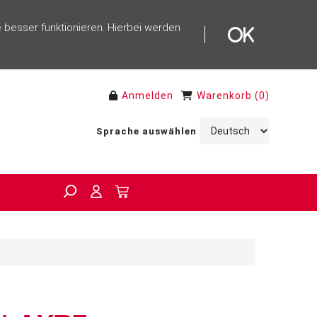
 besser funktionieren. Hierbei werden
Anmelden
Warenkorb
(
0
)
Sprache auswählen