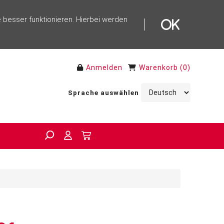
 besser funktionieren. Hierbei werden
Anmelden
Warenkorb
(
0
)
Sprache auswählen