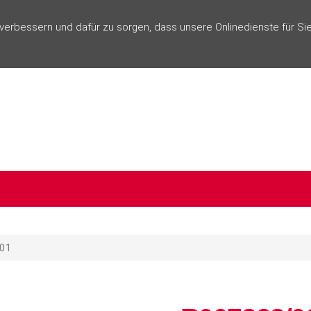
rbessern und dafür zu sorgen, dass unsere Onlinedienste für Sie
01