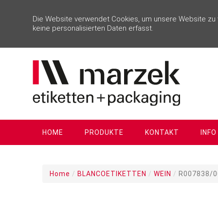
Die Website verwendet Cookies, um unsere Website zu ve
keine personalisierten Daten erfasst.
HOME
PRODUKTE
KONTAKT
INFO
Home
/
BLANCOETIKETTEN
/
WEIN
/
R007838/0