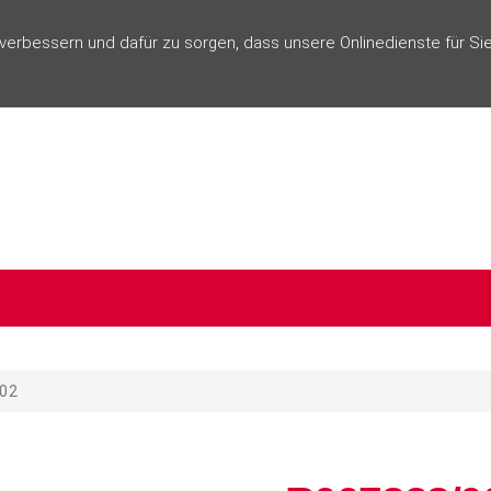
rbessern und dafür zu sorgen, dass unsere Onlinedienste für Sie
02