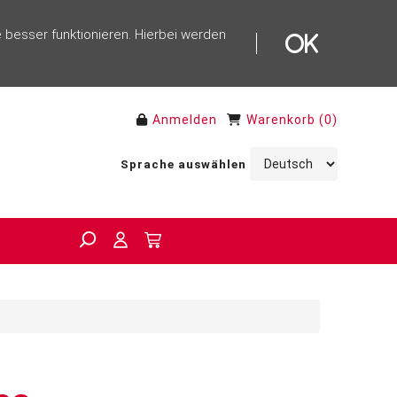
 besser funktionieren. Hierbei werden
Anmelden
Warenkorb
(
0
)
Sprache auswählen