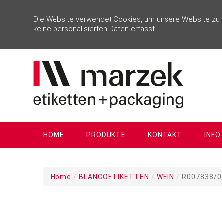
Die Website verwendet Cookies, um unsere Website zu ve
keine personalisierten Daten erfasst.
HOME
PRODUKTE
KONTAKT
INFO
Home
/
BLANCOETIKETTEN
/
WEIN
/
R007838/0