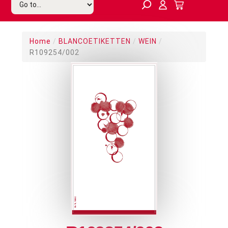
Home
/
BLANCOETIKETTEN
/
WEIN
/
R109254/002