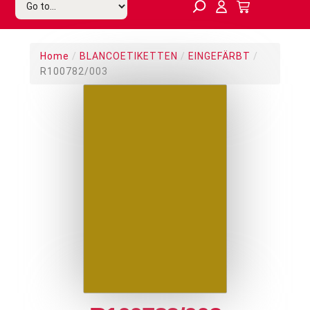
Home
/
BLANCOETIKETTEN
/
EINGEFÄRBT
/
R100782/003