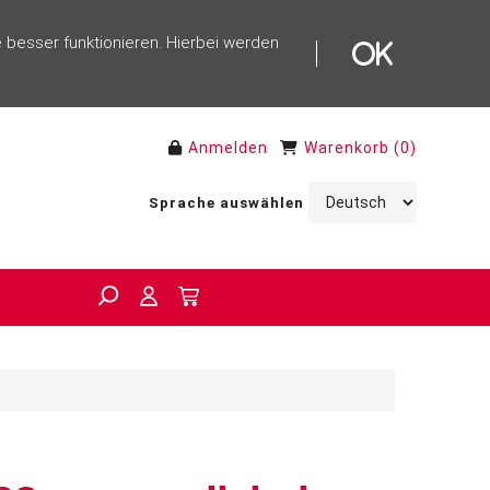
 besser funktionieren. Hierbei werden
Anmelden
Warenkorb
(
0
)
Sprache auswählen