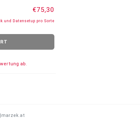
€75,30
uck und Datensetup pro Sorte
ewertung ab.
t)marzek.at