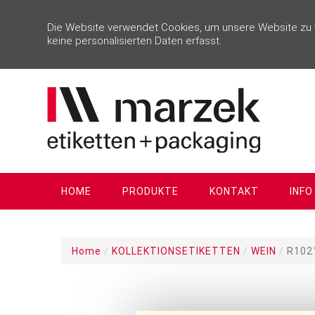
Die Website verwendet Cookies, um unsere Website zu ve
keine personalisierten Daten erfasst.
HOME
PRODUKTE
KONTAKT
INFO
Home
/
KOLLEKTIONSETIKETTEN
/
WEIN
/
R1021