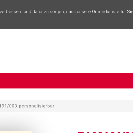
rbessern und dafür zu sorgen, dass unsere Onlinedienste für Sie
91/003-personalisierbar