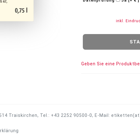
Datenprüfung
Ja [+ € ]
inkl. Eindr
Geben Sie eine Produktb
14 Traiskirchen, Tel.:
+43 2252 90500-0
, E-Mail:
etiketten(a
rklärung