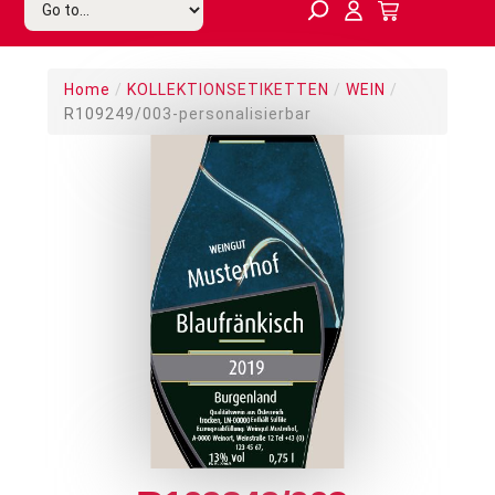
Home
/
KOLLEKTIONSETIKETTEN
/
WEIN
/
R109249/003-personalisierbar